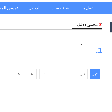
اتصل بنا
إنشاء حساب
للدخول
عروض المو
(
0
مجموع) دليل - -
-
1.
الاول
قبل
1
2
3
4
5
...