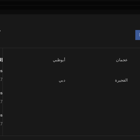
T
عجمان
أبوظبي
ال
es
17
الفجيرة
دبي
es
17
es
17