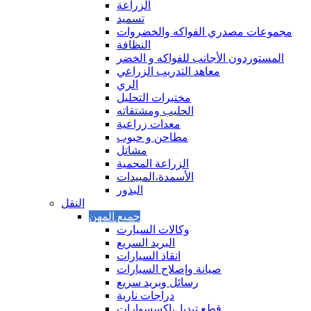
الزراعة
تسميد
مجموعات مصدري الفواكه والخضروات
النظافة
المستوردون الأجانب للفواكه و الخضر
معاهد التدريب الزراعي
الري
مختبرات التحليل
الحليب ومشتقاته
معدات زراعية
مطاحن و حبوب
مشاتل
الزراعة المحمية
الأسمدة،المبيدات
البذور
النقل
وكالات السيارت
البريد السريع
انقاذ السيارات
صيانة وإصلاح السيارات
رسائل وبريد سريع
دراجات نارية
قطع تبديل،اكسسوارات