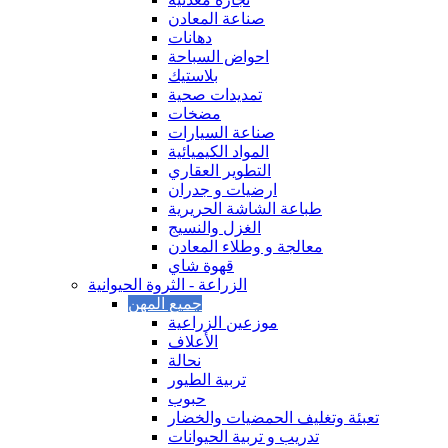
صناعة المعادن
دهانات
احواض السباحة
بلاستيك
تمديدات صحية
مضخات
صناعة السيارات
المواد الكيميائية
التطوير العقاري
‏ارضيات و جدران
طباعة الشاشة الحريرية
الغزل والنسيج
معالجة و وطلاء المعادن
قهوة شاي
الزراعة - الثروة الحيوانية
موزعين الزراعية
الأعلاف
نحالة
تربية الطيور
حبوب
تعبئة وتغليف الحمضيات والخضار
تدريب و تربية الحيوانات