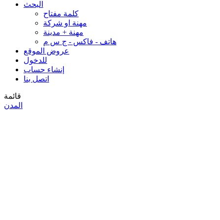
البحث
كلمة مفتاح
مهنة او شركة
مهنة + مدينة
هاتف - فاكس - ج س م
عروض الموقع
للدخول
إنشاء حساب
اتصل بنا
قائمة
المدن