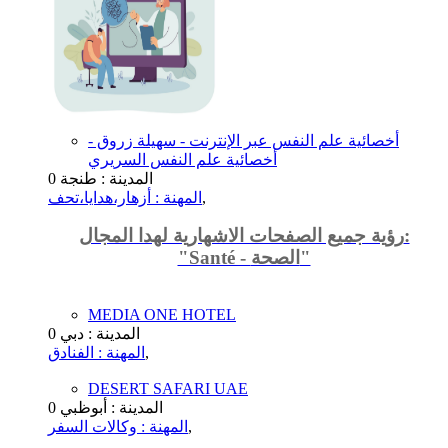
أخصائية علم النفس عبر الإنترنت - سهيلة زروق -
أخصائية علم النفس السريري
المدينة : طنجة
0
,
المهنة : أزهار،هدايا،تحف
رؤية جميع الصفحات الاشهارية لهدا المجال:
"Santé - الصحة"
MEDIA ONE HOTEL
المدينة : دبي
0
,
المهنة : الفنادق
DESERT SAFARI UAE
المدينة : أبوظبي
0
,
المهنة : وكالات السفر