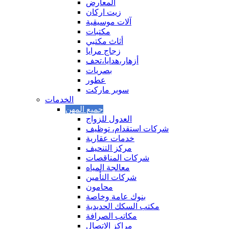
المعارض
زيت اركان
آلات موسيقية
مكتبات
أثاث مكتبي
زجاج مرايا
أزهار،هدايا،تحف
بصريات
عطور
سوبر ماركت
الخدمات
العدول للزواج
شركات استقدام، توظيف
خدمات عقارية
مركز التنحيف
شركات المناقصات
معالجة المياه
شركات التأمين
محامون
بنوك عامة وخاصة
مكتب السكك الحديدية
مكاتب الصرافة
مراكز الاتصال