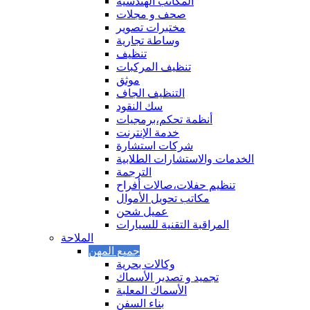
المكاتب الهندسية
صحف و مجلات
مختبرات تصوير
وساطة تجارية
تنظيف
تنظيف المركبات
موثق
التنظيف الجاف
سك النقود
أنظمة تحكم،برمجيات
خدمة الإنترنت
شركات استشارة
الخدمات والاستشارات الطلابية
الترجمة
تنظيم حفلات،صالات أفراح
مكاتب تحويل الأموال
عميل شحن
المراقبة التقنية للسيارات
الملاحة
وكالات بحرية
تجميد و تصدير الأسماك
الأسماك المعلبة
بناء السفن