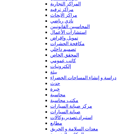
المراكز التجارية
مراكز ترفيه
مراكز الابحاث
نادي رياضي
المحاسبين القانونيين
استشارات الأعمال
تمويل وإقراض
مكافحة الحشرات
تصميم داخلي
المحقق الخاص
كاتب عمومي
إلكترونيات
بيئة
دراسة و إنشاء المساحات الخضراء
حدث
خبرة
محاسبة
مكتب محاسبة
مركز صيانة السيارات
صيانة السيارات
استيراد،تصدير،وكالات
مطابع
معدات السلامة و الحريق