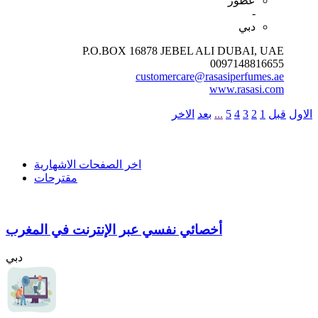
عطور
-
دبي
P.O.BOX 16878 JEBEL ALI DUBAI, UAE
0097148816655
customercare@rasasiperfumes.ae
www.rasasi.com
الاول
قبل
1
2
3
4
5
...
بعد
الاخر
اخر الصفحات الاشهارية
مقترحات
أخصائي نفسي عبر الإنترنت في المغرب
دبي