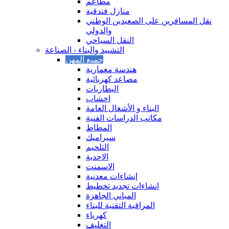
مطاعم
منازل فندقية
نقل المسافرين على الصعيدين الوطني
والدولي
النقل السياحي
التشييد والبناء - الصناعة
هندسة معمارية
مصاعد كهربائية
البطاريات
اخشاب
البناء و الأشغال العامة
مكاتب الدراسات الفنية
المطاط
سيراميك
التلحيم
الاحدية
الاسمنت
إنشاءات معدنية
انشاءات تجديد تخطيط
المباني الجاهزة
المراقبة التقنية للبناء
كهرباء
التغليف