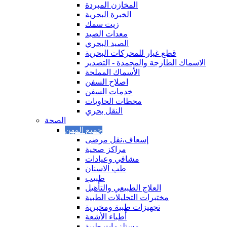
المخازن المبردة
الخبرة البحرية
زيت سمك
معدات الصيد
الصيد البحري
قطع غيار للمحركات البحرية
الاسماك الطازجة والمجمدة - التصدير
الأسماك المملحة
اصلاح السفن
خدمات السفن
محطات الحاويات
النقل بحري
الصحة
إسعاف،نقل مرضى
مراكز صحية
مشافي وعيادات
طب الاسنان
طبيب
العلاج الطبيعي والتأهيل
مختبرات التحليلات الطبية
تجهيزات طبية ومخبرية
أطباء الأشعة
مستلزمات طبية