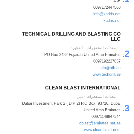
UAE
0097172447568
info@kadris.net
kadris.net
TECHNICAL DRILLING AND BLASTING CO
LLC
معدات المتفجرات
-
الفجيرة
2.
PO Box 2482 Fujairah United Arab Emirates
0097192227657
info@tdb.ae
www.techdrill.ae
CLEAN BLAST INTERNATIONAL
معدات المتفجرات
-
دبي
Dubai Investment Park 2 ( DIP 2) P.O.Box: 93716, Dubai
3.
United Arab Emirates
00971148847344
cblast@emirates.net.ae
www.clean-blast.com